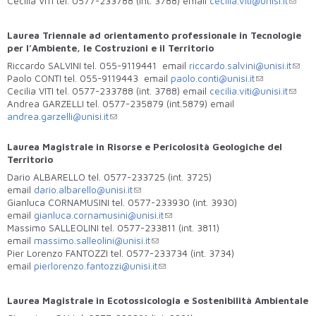
Cecilia VITI tel. 0577-233788 (int. 3788) email
cecilia.viti@unisi.it
Laurea Triennale ad orientamento professionale in Tecnologie
per l’Ambiente, le Costruzioni e il Territorio
Riccardo SALVINI tel. 055-9119441 email
riccardo.salvini@unisi.it
Paolo CONTI tel. 055-9119443 email
paolo.conti@unisi.it
Cecilia VITI tel. 0577-233788 (int. 3788) email
cecilia.viti@unisi.it
Andrea GARZELLI tel. 0577-235879 (int.5879) email
andrea.garzelli@unisi.it
Laurea Magistrale in Risorse e Pericolosità Geologiche del
Territorio
Dario ALBARELLO tel. 0577-233725 (int. 3725)
email
dario.albarello@unisi.it
Gianluca CORNAMUSINI tel. 0577-233930 (int. 3930)
email
gianluca.cornamusini@unisi.it
Massimo SALLEOLINI tel. 0577-233811 (int. 3811)
email
massimo.salleolini@unisi.it
Pier Lorenzo FANTOZZI tel. 0577-233734 (int. 3734)
email
pierlorenzo.fantozzi@unisi.it
Laurea Magistrale in Ecotossicologia e Sostenibilità Ambientale