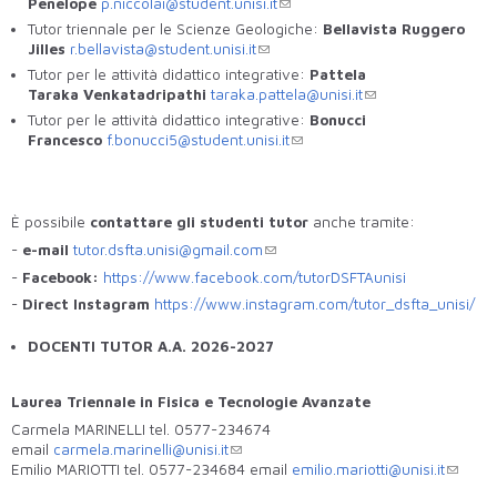
Penelope
p.niccolai@student.
unisi.it
Tutor triennale per le Scienze Geologiche:
Bellavista Ruggero
Jilles
r.bellavista@student.
unisi.it
Tutor per le attività didattico integrative:
Pattela
Taraka Venkatadripathi
taraka.pattela@unisi.it
Tutor per le attività didattico integrative:
Bonucci
Francesco
f.bonucci5@student.
unisi.it
È possibile
contattare gli studenti tutor
anche tramite:
-
e-mail
tutor.dsfta.unisi@gmail.com
-
Facebook:
https://www.facebook.com/tutorDSFTAunisi
-
Direct Instagram
https://www.instagram.com/tutor_dsfta_unisi/
DOCENTI TUTOR A.A. 2026-2027
Laurea Triennale in Fisica e Tecnologie Avanzate
Carmela MARINELLI tel. 0577-234674
email
carmela.marinelli@unisi.it
Emilio MARIOTTI tel. 0577-234684 email
emilio.mariotti@unisi.it