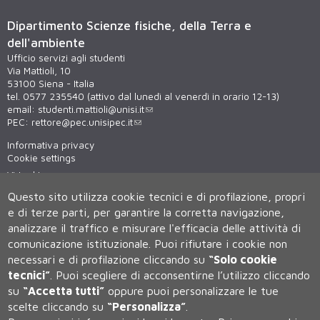
Dipartimento Scienze fisiche, della Terra e
dell'ambiente
Ufficio servizi agli studenti
Via Mattioli, 10
53100 Siena - Italia
tel. 0577 235540 (attivo dal lunedì al venerdì in orario 12-13)
email:
studenti.mattioli@unisi.it
PEC:
rettore@pec.unisipec.it
Informativa privacy
Cookie settings
Virtual tour
WiFi - unisiWireless
Questo sito utilizza cookie tecnici e di profilazione, propri
e di terze parti, per garantire la corretta navigazione,
analizzare il traffico e misurare l'efficacia delle attività di
comunicazione istituzionale.
Puoi rifiutare i cookie non
necessari e di profilazione cliccando su
“Solo cookie
tecnici”
.
Puoi scegliere di acconsentirne l’utilizzo cliccando
su
“Accetta tutti”
oppure puoi personalizzare le tue
Università degli Studi di Siena
scelte cliccando su
“Personalizza”
.
Rettorato, via Banchi di Sotto 55, 53100 Siena ITALIA