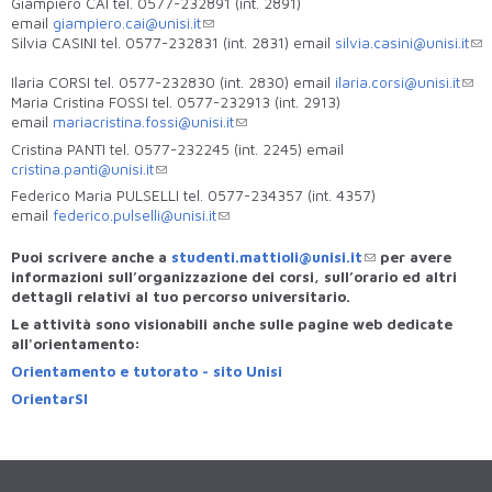
Giampiero CAI tel. 0577-232891 (int. 2891)
email
giampiero.cai@unisi.it
Silvia CASINI tel. 0577-232831 (int. 2831) email
silvia.casini@unisi.it
Ilaria CORSI tel. 0577-232830 (int. 2830) email
ilaria.corsi@unisi.it
Maria Cristina FOSSI tel. 0577-232913 (int. 2913)
email
mariacristina.fossi@unisi.it
Cristina PANTI tel. 0577-232245 (int. 2245) email
cristina.panti@unisi.it
Federico Maria PULSELLI tel. 0577-234357 (int. 4357)
email
federico.pulselli@unisi.it
Puoi scrivere anche a
studenti.mattioli@unisi.it
per avere
informazioni sull’organizzazione dei corsi, sull’orario ed altri
dettagli relativi al tuo percorso universitario.
Le attività sono visionabili anche sulle pagine web dedicate
all'orientamento:
Orientamento e tutorato - sito Unisi
OrientarSI