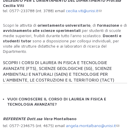
DELEGATO PER L'ORIENTAMENTO DEL DIPARTIMENTO Prof.ssa
Cecilia Viti
tel. 0577-233788 (int. 3788) email
cecilia.viti@unisi.it
Scopri le attività di
orientamento universitario
, di
formazione
e di
avvicinamento alle scienze sperimentali
per studenti di scuole
medie superiori, fruibili durante tutto l'anno scolastico.
Docenti e
studenti tutor
sono a disposizione per colloqui individuali, per
visite alle strutture didattiche e ai laboratori di ricerca del
Dipartimento.
SCOPRI I CORSI DI LAUREA IN FISICA E TECNOLOGIE
AVANZATE (FTS), SCIENZE GEOLOGICHE (SG), SCIENZE
AMBIENTALI E NATURALI (SAEN) E TECNOLOGIE PER
L’AMBIENTE, LE COSTRUZIONI E IL TERRITORIO (TACT)
VUOI CONOSCERE IL CORSO DI LAUREA IN FISICA E
TECNOLOGIA AVANZATE?
REFERENTE Dott.ssa Vera
Montalbano
tel. 0577-234675 (int. 4675) email
angela.montalbano@unisi.it