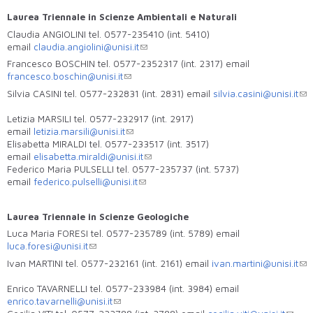
Laurea Triennale in Scienze Ambientali e Naturali
Claudia ANGIOLINI tel. 0577-235410 (int. 5410)
email
claudia.angiolini@unisi.it
Francesco BOSCHIN tel. 0577-2352317 (int. 2317) email
francesco.boschin@unisi.it
Silvia CASINI tel. 0577-232831 (int. 2831) email
silvia.casini@unisi.it
Letizia MARSILI tel. 0577-232917 (int. 2917)
email
letizia.marsili@unisi.it
Elisabetta MIRALDI tel. 0577-233517 (int. 3517)
email
elisabetta.miraldi@unisi.it
Federico Maria PULSELLI tel. 0577-235737 (int. 5737)
email
federico.pulselli@unisi.it
Laurea Triennale in Scienze Geologiche
Luca Maria FORESI tel. 0577-235789 (int. 5789) email
luca.foresi@unisi.it
Ivan MARTINI tel. 0577-232161 (int. 2161) email
ivan.martini@unisi.it
Enrico TAVARNELLI tel. 0577-233984 (int. 3984) email
enrico.tavarnelli@unisi.it